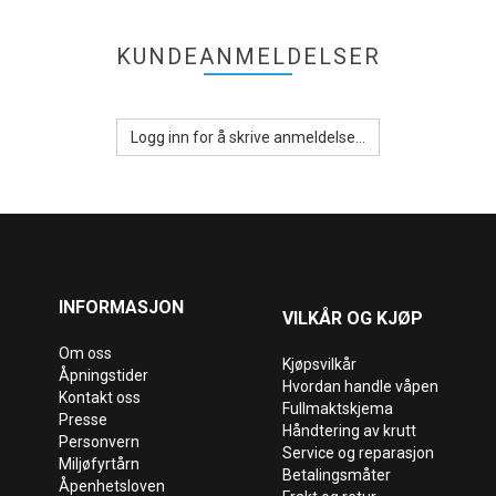
KUNDEANMELDELSER
Logg inn for å skrive anmeldelse...
INFORMASJON
VILKÅR OG KJØP
Om oss
Kjøpsvilkår
Åpningstider
Hvordan handle våpen
Kontakt oss
Fullmaktskjema
Presse
Håndtering av krutt
Personvern
Service og reparasjon
Miljøfyrtårn
Betalingsmåter
Åpenhetsloven