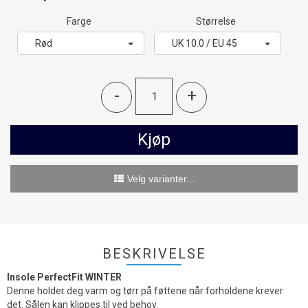
Farge
Størrelse
Rød
UK 10.0 / EU 45
-
+
Kjøp
Velg varianter...
BESKRIVELSE
Insole PerfectFit WINTER
Denne holder deg varm og tørr på føttene når forholdene krever
det. Sålen kan klippes til ved behov.