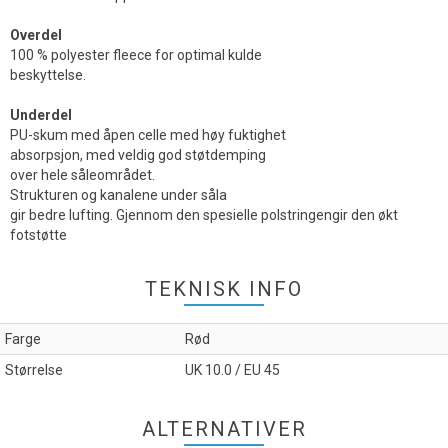
Overdel
100 % polyester fleece for optimal kulde
beskyttelse.
Underdel
PU-skum med åpen celle med høy fuktighet
absorpsjon, med veldig god støtdemping
over hele såleområdet.
Strukturen og kanalene under såla
gir bedre lufting. Gjennom den spesielle polstringengir den økt
fotstøtte
TEKNISK INFO
Farge
Rød
Størrelse
UK 10.0 / EU 45
ALTERNATIVER