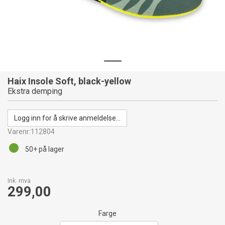
Haix Insole Soft, black-yellow
Ekstra demping
Logg inn for å skrive anmeldelse...
Varenr:
112804
50+
på lager
Ink. mva
299,00
Farge