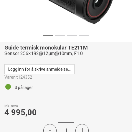
Guide termisk monokular TE211M
Sensor 256×192@12µm@10mm, F1.0
Logg inn for å skrive anmeldelse...
Varenr:
124352
3
på lager
Ink. mva
4 995,00
-
+