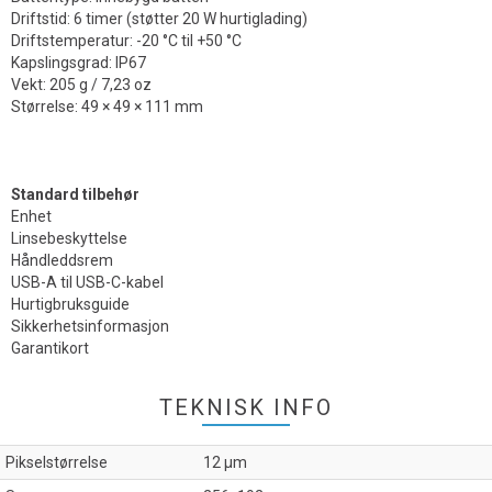
Driftstid: 6 timer (støtter 20 W hurtiglading)
Driftstemperatur: -20 °C til +50 °C
Kapslingsgrad: IP67
Vekt: 205 g / 7,23 oz
Størrelse: 49 × 49 × 111 mm
Standard tilbehør
Enhet
Linsebeskyttelse
Håndleddsrem
USB-A til USB-C-kabel
Hurtigbruksguide
Sikkerhetsinformasjon
Garantikort
TEKNISK INFO
Pikselstørrelse
12 µm