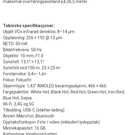
maksimal overføringsavstand på 26,5 meter.
Tekniske spesifikasjoner:
Ukjølt VOx infrarød detektor, 8–14 µm
Oppløsning: 256 × 192 @ 12 µm
NETD: 30 mK
Bildefrekvens: 50 Hz
Objektiv: 10 mm, F1.0
Synsfelt: 13,1° × 13,1°
Synsfelt ved 100 m: 23 × 23 m
Forstørrelse: 0,4×–1,6×
Fokus: Fokusfri
Skjermtype: 1,43'' AMOLED berøringsskjerm, 466 × 466
Fargepaletter: White Hot, Black Hot, Red Hot, Green Hot, Iron Red,
Blue Hot, Sepia
Wi-Fi: 2,4G og 5G
Tilkobling: USB-C (støtter lading)
Annet: Mikrofon, Bluetooth
Opptaksfunksjon: Foto / video (inkludert lydopptak)
Minnekapasitet: 16 GB
Batteritype: Innebygd batteri