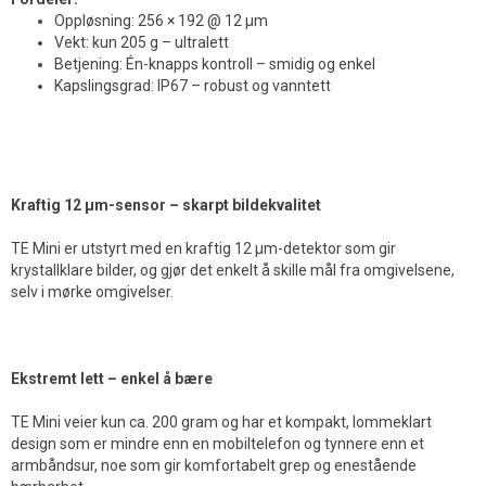
Oppløsning: 256 × 192 @ 12 µm
Vekt: kun 205 g – ultralett
Betjening: Én-knapps kontroll – smidig og enkel
Kapslingsgrad: IP67 – robust og vanntett
Kraftig 12 µm-sensor – skarpt bildekvalitet
TE Mini er utstyrt med en kraftig 12 µm-detektor som gir
krystallklare bilder, og gjør det enkelt å skille mål fra omgivelsene,
selv i mørke omgivelser.
Ekstremt lett – enkel å bære
TE Mini veier kun ca. 200 gram og har et kompakt, lommeklart
design som er mindre enn en mobiltelefon og tynnere enn et
armbåndsur, noe som gir komfortabelt grep og enestående