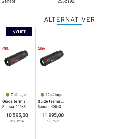
Sensor
256x192
ALTERNATIVER
7
på lager
12
på lager
Guide termisk monokular TE419S
Guide termisk monokular TE425S
Sensor 400×300 @12µm, 19 mm, F1.0
Sensor 400×300 @12µm, 25 mm, F1.0
10 595,00
11 995,00
Ink. mva
Ink. mva