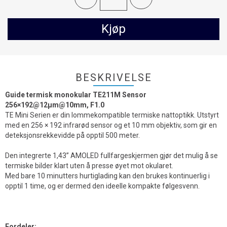
Kjøp
BESKRIVELSE
Guide termisk monokular TE211M Sensor
256×192@12µm@10mm, F1.0
TE Mini Serien er din lommekompatible termiske nattoptikk. Utstyrt
med en 256 × 192 infrarød sensor og et 10 mm objektiv, som gir en
deteksjonsrekkevidde på opptil 500 meter.
Den integrerte 1,43” AMOLED fullfargeskjermen gjør det mulig å se
termiske bilder klart uten å presse øyet mot okularet.
Med bare 10 minutters hurtiglading kan den brukes kontinuerlig i
opptil 1 time, og er dermed den ideelle kompakte følgesvenn.
Fordeler: