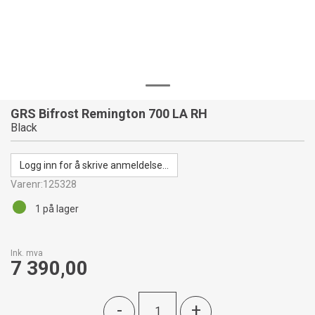
GRS Bifrost Remington 700 LA RH
Black
Logg inn for å skrive anmeldelse...
Varenr:
125328
1
på lager
Ink. mva
7 390,00
-
+