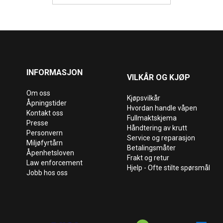
INFORMASJON
VILKÅR OG KJØP
Om oss
Kjøpsvilkår
Åpningstider
Hvordan handle våpen
Kontakt oss
Fullmaktskjema
Presse
Håndtering av krutt
Personvern
Service og reparasjon
Miljøfyrtårn
Betalingsmåter
Åpenhetsloven
Frakt og retur
Law enforcement
Hjelp - Ofte stilte spørsmål
Jobb hos oss