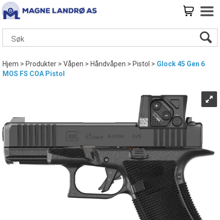
Hjem
>
Produkter
>
Våpen
>
Håndvåpen
>
Pistol
>
Glock 45 Gen 6
MOS FS COA Pistol