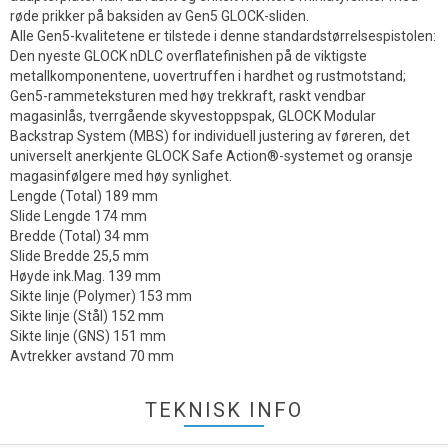
røde prikker på baksiden av Gen5 GLOCK-sliden.
Alle Gen5-kvalitetene er tilstede i denne standardstørrelsespistolen:
Den nyeste GLOCK nDLC overflatefinishen på de viktigste
metallkomponentene, uovertruffen i hardhet og rustmotstand;
Gen5-rammeteksturen med høy trekkraft, raskt vendbar
magasinlås, tverrgående skyvestoppspak, GLOCK Modular
Backstrap System (MBS) for individuell justering av føreren, det
universelt anerkjente GLOCK Safe Action®-systemet og oransje
magasinfølgere med høy synlighet.
Lengde (Total) 189 mm
Slide Lengde 174 mm
Bredde (Total) 34 mm
Slide Bredde 25,5 mm
Høyde ink.Mag. 139 mm
Sikte linje (Polymer) 153 mm
Sikte linje (Stål) 152 mm
Sikte linje (GNS) 151 mm
Avtrekker avstand 70 mm
TEKNISK INFO