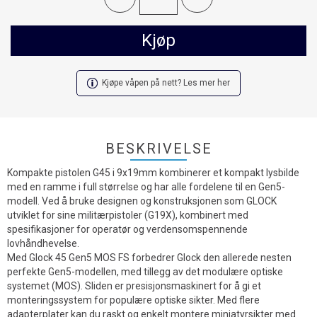
Kjøp
Kjøpe våpen på nett? Les mer her
BESKRIVELSE
Kompakte pistolen G45 i 9x19mm kombinerer et kompakt lysbilde
med en ramme i full størrelse og har alle fordelene til en Gen5-
modell. Ved å bruke designen og konstruksjonen som GLOCK
utviklet for sine militærpistoler (G19X), kombinert med
spesifikasjoner for operatør og verdensomspennende
lovhåndhevelse.
Med Glock 45 Gen5 MOS FS forbedrer Glock den allerede nesten
perfekte Gen5-modellen, med tillegg av det modulære optiske
systemet (MOS). Sliden er presisjonsmaskinert for å gi et
monteringssystem for populære optiske sikter. Med flere
adapterplater kan du raskt og enkelt montere miniatyrsikter med