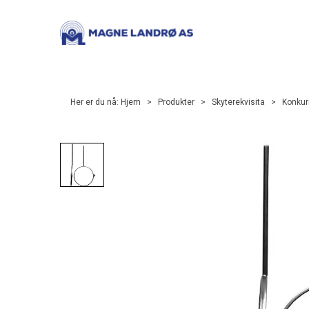
Her er du nå:
Hjem
>
Produkter
>
Skyterekvisita
>
Konkur