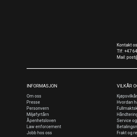
Kontakt os
Tlf: +47 6
Mail: post
INFORMASJON
VILKÅR O
Om oss
Kjøpsvilkå
Presse
Hvordan h
Personvern
Fullmakts
Miljøfyrtårn
Håndtering
Åpenhetsloven
Service og
Law enforcement
Betalings
Jobb hos oss
Frakt og r