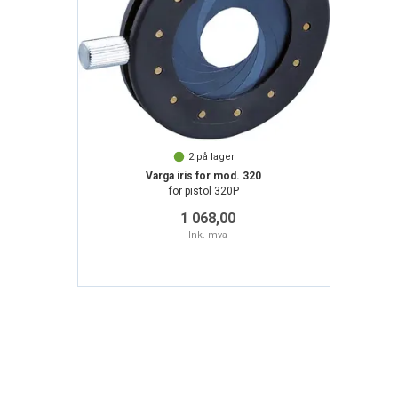
2
på lager
Varga iris for mod. 320
for pistol 320P
1 068,00
Ink. mva