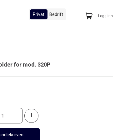
Privat
Bedrift
Logg inn
older for mod. 320P
0
+