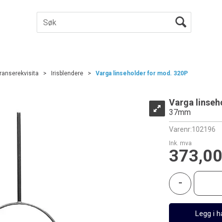
ranserekvisita
>
Irisblendere
>
Varga linseholder for mod. 320P
Varga linseh
37mm
Varenr:
102196
Ink. mva
373,0
-