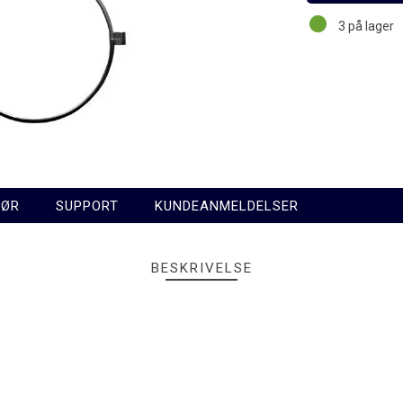
3
på lager
HØR
SUPPORT
KUNDEANMELDELSER
BESKRIVELSE