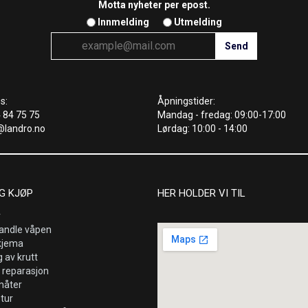
Motta nyheter per epost.
Innmelding
Utmelding
s:
Åpningstider:
4 84 75 75
Mandag - fredag: 09:00-17:00
@landro.no
Lørdag: 10:00 - 14:00
G KJØP
HER HOLDER VI TIL
r
andle våpen
kjema
 av krutt
 reparasjon
måter
etur