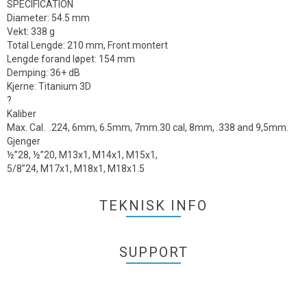
SPECIFICATION
Diameter: 54.5 mm
Vekt: 338 g
Total Lengde: 210 mm, Front montert
Lengde forand løpet: 154 mm
Demping: 36+ dB
Kjerne: Titanium 3D
?
Kaliber
Max. Cal. .224, 6mm, 6.5mm, 7mm.30 cal, 8mm, .338 and 9,5mm.
Gjenger
½”28, ½”20, M13x1, M14x1, M15x1,
5/8”24, M17x1, M18x1, M18x1.5
TEKNISK INFO
SUPPORT