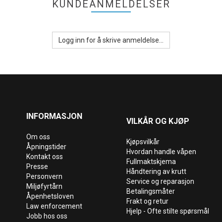
KUNDEANMELDELSER
Logg inn for å skrive anmeldelse...
INFORMASJON
VILKÅR OG KJØP
Om oss
Kjøpsvilkår
Åpningstider
Hvordan handle våpen
Kontakt oss
Fullmaktskjema
Presse
Håndtering av krutt
Personvern
Service og reparasjon
Miljøfyrtårn
Betalingsmåter
Åpenhetsloven
Frakt og retur
Law enforcement
Hjelp - Ofte stilte spørsmål
Jobb hos oss