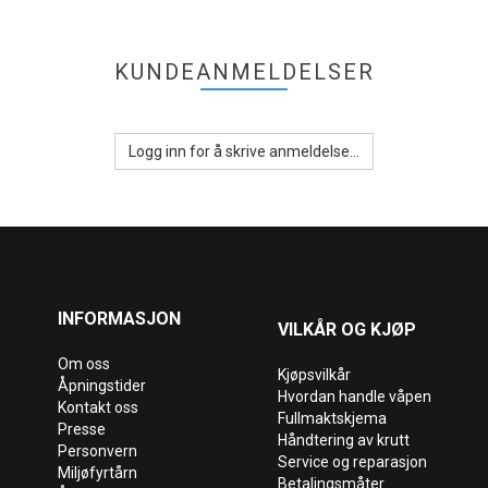
KUNDEANMELDELSER
Logg inn for å skrive anmeldelse...
INFORMASJON
VILKÅR OG KJØP
Om oss
Kjøpsvilkår
Åpningstider
Hvordan handle våpen
Kontakt oss
Fullmaktskjema
Presse
Håndtering av krutt
Personvern
Service og reparasjon
Miljøfyrtårn
Betalingsmåter