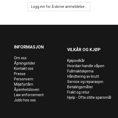
Logg inn for å skrive anmeldelse...
INFORMASJON
VILKÅR OG KJØP
Om oss
Kjøpsvilkår
Åpningstider
Hvordan handle våpen
Kontakt oss
Fullmaktskjema
Presse
Håndtering av krutt
Personvern
Service og reparasjon
Miljøfyrtårn
Betalingsmåter
Åpenhetsloven
Frakt og retur
Law enforcement
Hjelp - Ofte stilte spørsmål
Jobb hos oss