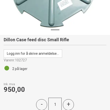
Dillon Case feed disc Small Rifle
Logg inn for å skrive anmeldelse...
Varenr:
102727
2
på lager
Ink. mva
950,00
-
+