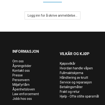
Logg inn for å skrive anmeldelse...
INFORMASJON
VILKÅR OG KJØP
Om oss
Kjøpsvilkår
Åpningstider
Hvordan handle våpen
Kontakt oss
Fullmaktskjema
Presse
Håndtering av krutt
Personvern
Service og reparasjon
Miljøfyrtårn
Betalingsmåter
Åpenhetsloven
Frakt og retur
Law enforcement
Hjelp - Ofte stilte spørsmål
Jobb hos oss