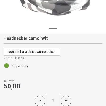
Headnecker camo hvit
Logg inn for å skrive anmeldelse...
Varenr:
108231
19
på lager
Ink. mva
50,00
-
+