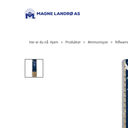
Her er du nå:
Hjem
>
Produkter
>
Ammunisjon
>
Rifleam