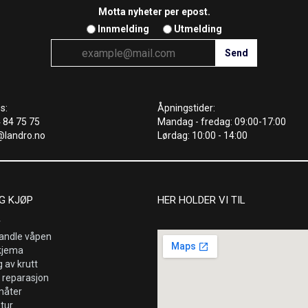
Motta nyheter per epost.
Innmelding
Utmelding
s:
Åpningstider:
4 84 75 75
Mandag - fredag: 09:00-17:00
@landro.no
Lørdag: 10:00 - 14:00
G KJØP
HER HOLDER VI TIL
r
andle våpen
kjema
 av krutt
 reparasjon
måter
etur