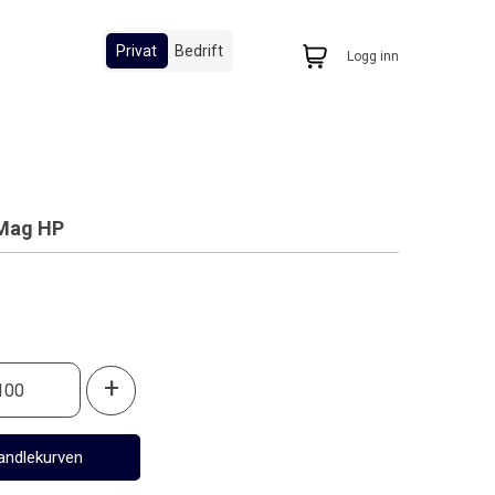
Privat
Bedrift
Logg inn
-Mag HP
+