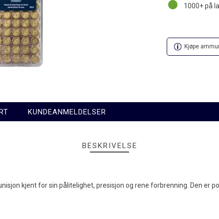
1000+
på l
Kjøpe ammuni
RT
KUNDEANMELDELSER
BESKRIVELSE
isjon kjent for sin pålitelighet, presisjon og rene forbrenning.
Den er po