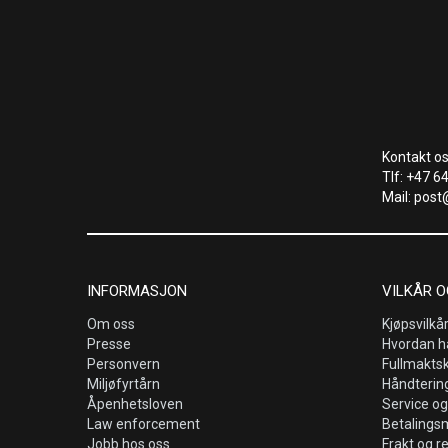
Kontakt os
Tlf: +47 6
Mail: post
INFORMASJON
VILKÅR O
Om oss
Kjøpsvilkå
Presse
Hvordan h
Personvern
Fullmakts
Miljøfyrtårn
Håndtering
Åpenhetsloven
Service og
Law enforcement
Betalings
Jobb hos oss
Frakt og r