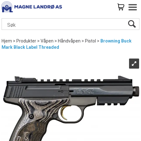
Hjem
>
Produkter
>
Våpen
>
Håndvåpen
>
Pistol
>
Browning Buck
Mark Black Label Threaded