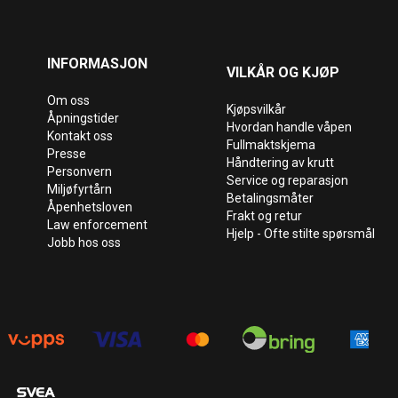
INFORMASJON
VILKÅR OG KJØP
Om oss
Kjøpsvilkår
Åpningstider
Hvordan handle våpen
Kontakt oss
Fullmaktskjema
Presse
Håndtering av krutt
Personvern
Service og reparasjon
Miljøfyrtårn
Betalingsmåter
Åpenhetsloven
Frakt og retur
Law enforcement
Hjelp - Ofte stilte spørsmål
Jobb hos oss