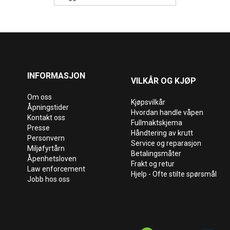
INFORMASJON
VILKÅR OG KJØP
Om oss
Kjøpsvilkår
Åpningstider
Hvordan handle våpen
Kontakt oss
Fullmaktskjema
Presse
Håndtering av krutt
Personvern
Service og reparasjon
Miljøfyrtårn
Betalingsmåter
Åpenhetsloven
Frakt og retur
Law enforcement
Hjelp - Ofte stilte spørsmål
Jobb hos oss