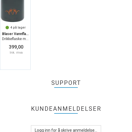
4
på lager
Blaser Vannflaske Antrasitt 710ml
Drikkeflaske med sugerør
399,00
Ink. mva
SUPPORT
KUNDEANMELDELSER
Logg inn for å skrive anmeldelse...