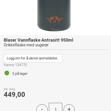
Blaser Vannflaske Antrasitt 950ml
Drikkeflaske med sugerør
Logg inn for å skrive anmeldelse...
Varenr:
124775
5
på lager
Ink. mva
449,00
-
+