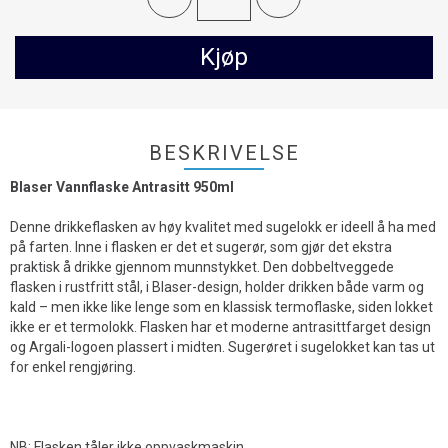
Kjøp
BESKRIVELSE
Blaser Vannflaske Antrasitt 950ml
Denne drikkeflasken av høy kvalitet med sugelokk er ideell å ha med
på farten. Inne i flasken er det et sugerør, som gjør det ekstra
praktisk å drikke gjennom munnstykket. Den dobbeltveggede
flasken i rustfritt stål, i Blaser-design, holder drikken både varm og
kald – men ikke like lenge som en klassisk termoflaske, siden lokket
ikke er et termolokk. Flasken har et moderne antrasittfarget design
og Argali-logoen plassert i midten. Sugerøret i sugelokket kan tas ut
for enkel rengjøring.
NB: Flasken tåler ikke oppvaskmaskin.