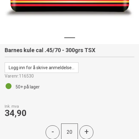
Barnes kule cal .45/70 - 300grs TSX
Logg inn for å skrive anmeldelse...
Varenr:
116530
50+
på lager
Ink. mva
34,90
-
+