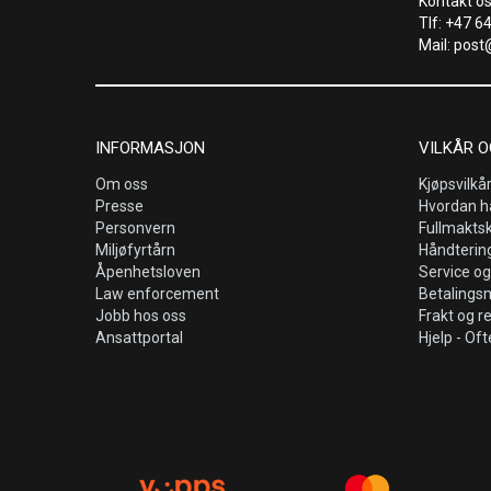
Kontakt os
Tlf: +47 6
Mail: post
INFORMASJON
VILKÅR O
Om oss
Kjøpsvilkå
Presse
Hvordan h
Personvern
Fullmakts
Miljøfyrtårn
Håndtering
Åpenhetsloven
Service og
Law enforcement
Betalings
Jobb hos oss
Frakt og r
Ansattportal
Hjelp - Oft