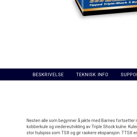
BESKRIVELSE
TEKNISK INFO
SUPPO
Nesten alle som begynner å jakte med Barnes fortsetter 
kobberkule og viedereutvikling av Triple Shock kulne. Ku
stor hulspiss som TSX og gir raskere ekspansjon. TTSX er e