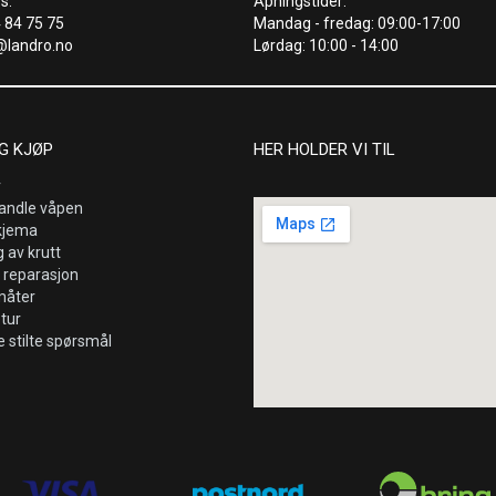
s:
Åpningstider:
4 84 75 75
Mandag - fredag: 09:00-17:00
@landro.no
Lørdag: 10:00 - 14:00
G KJØP
HER HOLDER VI TIL
r
andle våpen
kjema
 av krutt
 reparasjon
måter
etur
e stilte spørsmål