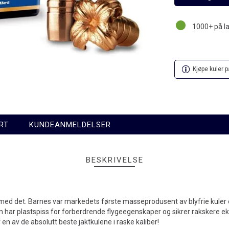
1000+
på l
Kjøpe kuler p
RT
KUNDEANMELDELSER
BESKRIVELSE
med det. Barnes var markedets første masseprodusent av blyfrie kuler o
len har plastspiss for forberdrende flygeegenskaper og sikrer rakskere 
n av de absolutt beste jaktkulene i raske kaliber!