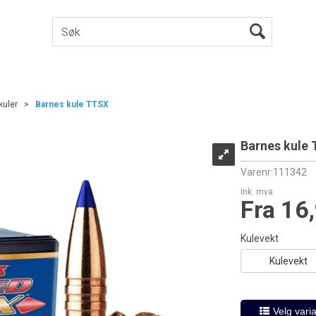
kuler
>
Barnes kule TTSX
Barnes kule
Varenr:
111342
Ink. mva
Fra 16
Kulevekt
Kulevekt
Velg varia