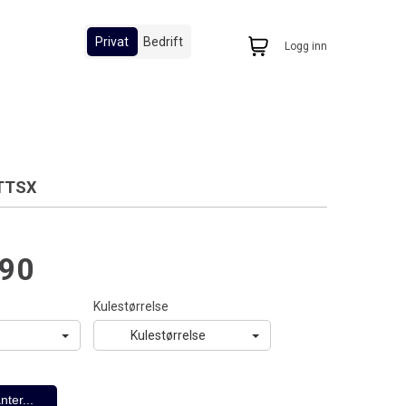
Privat
Bedrift
Logg inn
 TTSX
,90
Kulestørrelse
Kulestørrelse
nter...