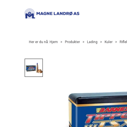
Her er du nå:
Hjem
>
Produkter
>
Lading
>
Kuler
>
Rifle