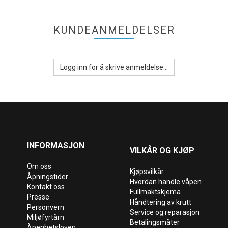
KUNDEANMELDELSER
Logg inn for å skrive anmeldelse...
INFORMASJON
VILKÅR OG KJØP
Om oss
Kjøpsvilkår
Åpningstider
Hvordan handle våpen
Kontakt oss
Fullmaktskjema
Presse
Håndtering av krutt
Personvern
Service og reparasjon
Miljøfyrtårn
Betalingsmåter
Åpenhetsloven