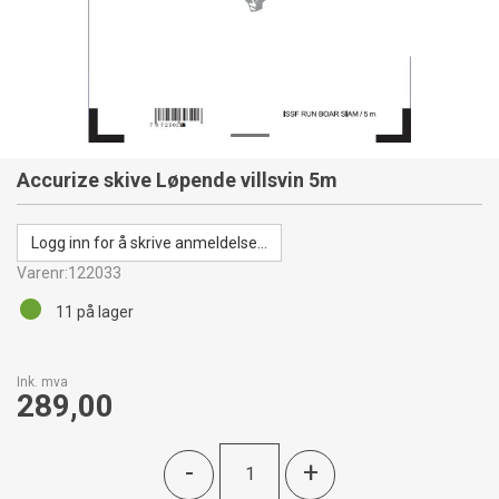
Accurize skive Løpende villsvin 5m
Logg inn for å skrive anmeldelse...
Varenr:
122033
11
på lager
Ink. mva
289,00
-
+