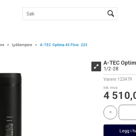
ere
>
Lyddempere
>
A-TEC Optima 45 Flow .223
A-TEC Optim
1/2-28
Varenr:
123479
Ink. mva
4 510,
-