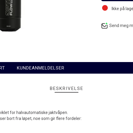
Ikke på lag
Send meg mai
RT
KUNDEANMELDELSER
BESKRIVELSE
klet for halvautomatiske jaktvåpen.
 bort fra løpet, noe som gir flere fordeler: