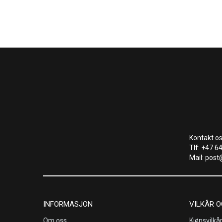
Kontakt os
Tlf: +47 6
Mail: post
INFORMASJON
VILKÅR O
Om oss
Kjøpsvilkå