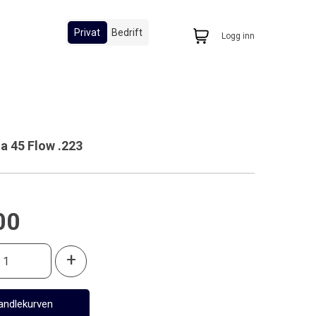
Privat
Bedrift
Logg inn
a 45 Flow .223
00
+