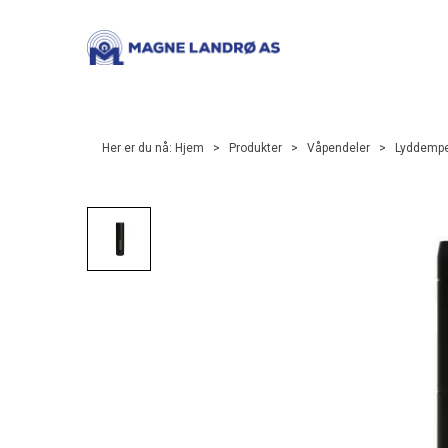
Her er du nå:
Hjem
>
Produkter
>
Våpendeler
>
Lyddemp