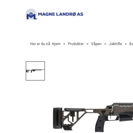
Her er du nå:
Hjem
>
Produkter
>
Våpen
>
Jaktrifle
>
Bo