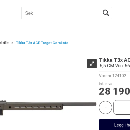
ltrifle
>
Tikka T3x ACE Target Cerakote
Tikka T3x A
.6,5 CM Win, 6
Varenr:
124102
Ink. mva
28 190
-