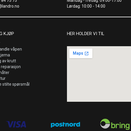
4 84 75 75
Mandag - fredag: 09:00-17:00
@landro.no
Lørdag: 10:00 - 14:00
G KJØP
HER HOLDER VI TIL
r
andle våpen
kjema
 av krutt
 reparasjon
måter
etur
e stilte spørsmål