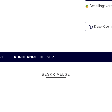
Bestillingsvare
Kjøpe våpen p
RT
KUNDEANMELDELSER
BESKRIVELSE