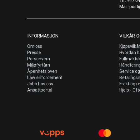
Tlf: +47 6
Mail: post
INFORMASJON
VILKÅR O
Om oss
Kjøpsvilkå
Presse
Hvordan h
Personvern
Fullmakts
Miljøfyrtårn
Håndtering
Åpenhetsloven
Service og
Law enforcement
Betalings
Jobb hos oss
Frakt og r
Ansattportal
Hjelp - Oft