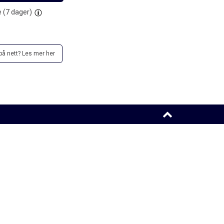
 (
7
dager)
å nett? Les mer her