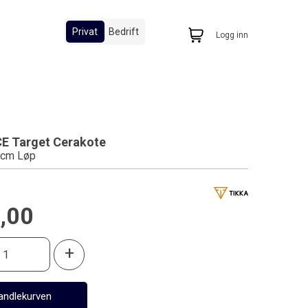
Privat
Bedrift
Logg inn
CE Target Cerakote
6cm Løp
,00
+