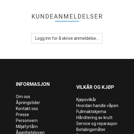
KUNDEANMELDELSER
Logg inn for å skrive anmeldelse...
INFORMASJON
VILKÅR OG KJØP
Om oss
Kjøpsvilkår
Åpningstider
Hvordan handle våpen
Kontakt oss
Fullmaktskjema
Presse
Håndtering av krutt
Personvern
Service og reparasjon
Miljøfyrtårn
Betalingsmåter
Åpenhetsloven