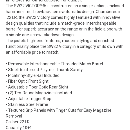
finfeltstevner. Utmerket pistol for klubber.
The SW22 VICTORY® is constructed on a single-action, enclosed
hammer-fired, blowback semi-automatic design. Chambered in
.22 LR, the SW22 Victory comes highly featured with innovative
design qualities that include a match-grade, interchangeable
barrel for superb accuracy on the range or in the field along with
a simple one-screw takedown design.
The pistol’s high-end features, modern styling and enriched
functionality place the SW22 Victory in a category of its own with
an affordable price to match.
• Removable Interchangeable Threaded Match Barrel
• Steel Reinforced Polymer Thumb Safety
• Picatinny-Style Rail Included
• Fiber Optic Front Sight
• Adjustable Fiber Optic Rear Sight
• (2) Ten-Round Magazines Included
• Adjustable Trigger Stop
• Stainless Steel Frame
• Textured Grip Panels with Finger Cuts for Easy Magazine
Removal
Caliber 22 LR
Capacity 10+1