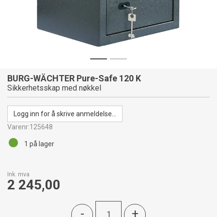
BURG-WÄCHTER Pure-Safe 120 K
Sikkerhetsskap med nøkkel
Logg inn for å skrive anmeldelse...
Varenr:
125648
1
på lager
Ink. mva
2 245,00
-
+