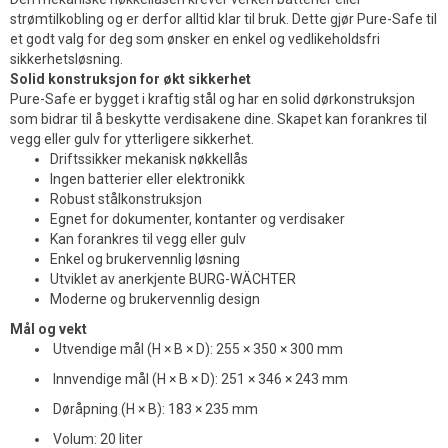
strømtilkobling og er derfor alltid klar til bruk. Dette gjør Pure-Safe til
et godt valg for deg som ønsker en enkel og vedlikeholdsfri
sikkerhetsløsning.
Solid konstruksjon for økt sikkerhet
Pure-Safe er bygget i kraftig stål og har en solid dørkonstruksjon
som bidrar til å beskytte verdisakene dine. Skapet kan forankres til
vegg eller gulv for ytterligere sikkerhet.
Driftssikker mekanisk nøkkellås
Ingen batterier eller elektronikk
Robust stålkonstruksjon
Egnet for dokumenter, kontanter og verdisaker
Kan forankres til vegg eller gulv
Enkel og brukervennlig løsning
Utviklet av anerkjente BURG-WÄCHTER
Moderne og brukervennlig design
Mål og vekt
Utvendige mål (H × B × D): 255 × 350 × 300 mm
Innvendige mål (H × B × D): 251 × 346 × 243 mm
Døråpning (H × B): 183 × 235 mm
Volum: 20 liter