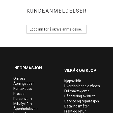
KUNDEANMELDELSER
Logg inn for å skrive anmeldelse...
INFORMASJON
VILKÅR OG KJØP
Om oss
Kjøpsvilkår
Åpningstider
Hvordan handle våpen
Kontakt oss
Fullmaktskjema
Presse
Håndtering av krutt
Personvern
Service og reparasjon
Miljøfyrtårn
Betalingsmåter
Åpenhetsloven
Frakt og retur