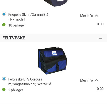
Knepølle Skinn/Gummi Blå
Mer info
- Ny modell
0,00
10
på lager
FELTVESKE
Feltveske DFS Cordura
Mer info
m/magasinholder, Svart/Blå
0,00
2
på lager