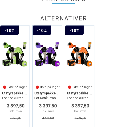
ALTERNATIVER
10%
10%
10%
Ikke på lager
Ikke på lager
Ikke på lager
Utstyrspakke Rekrutt Grønn
Utstyrspakke Rekrutt Lilla
Utstyrspakke Rekrutt Oransje
For Konkurranseskyting
For Konkurranseskyting
For Konkurranseskyting
3 397,50
3 397,50
3 397,50
Ink. mva
Ink. mva
Ink. mva
3 775,00
3 775,00
3 775,00