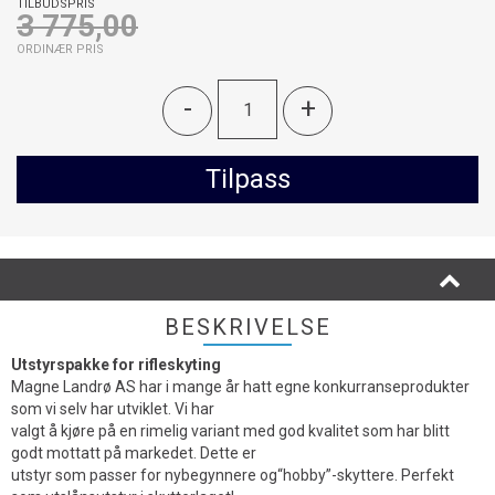
TILBUDSPRIS
3 775,00
ORDINÆR PRIS
-
+
Tilpass
BESKRIVELSE
Utstyrspakke for rifleskyting
Magne Landrø AS har i mange år hatt egne konkurranseprodukter
som vi selv har utviklet. Vi har
valgt å kjøre på en rimelig variant med god kvalitet som har blitt
godt mottatt på markedet. Dette er
utstyr som passer for nybegynnere og“hobby”-skyttere. Perfekt