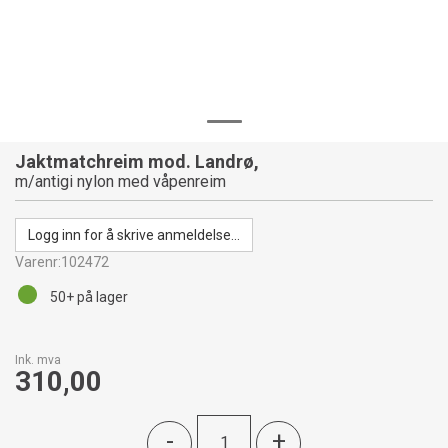
Jaktmatchreim mod. Landrø,
m/antigi nylon med våpenreim
Logg inn for å skrive anmeldelse...
Varenr:
102472
50+
på lager
Ink. mva
310,00
-
+