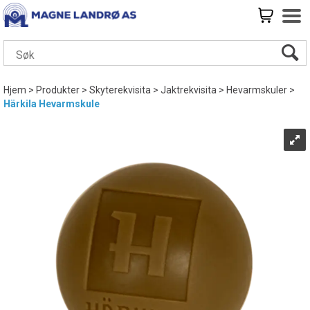
Hjem
>
Produkter
>
Skyterekvisita
>
Jaktrekvisita
>
Hevarmskuler
>
Härkila Hevarmskule