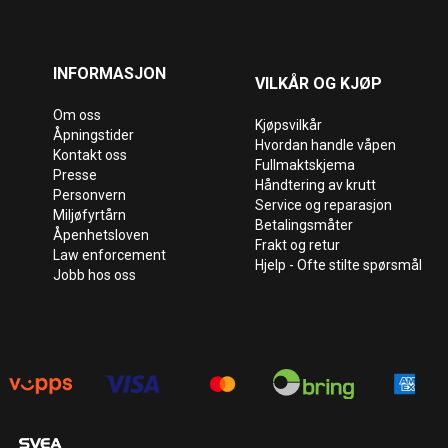
INFORMASJON
VILKÅR OG KJØP
Om oss
Kjøpsvilkår
Åpningstider
Hvordan handle våpen
Kontakt oss
Fullmaktskjema
Presse
Håndtering av krutt
Personvern
Service og reparasjon
Miljøfyrtårn
Betalingsmåter
Åpenhetsloven
Frakt og retur
Law enforcement
Hjelp - Ofte stilte spørsmål
Jobb hos oss