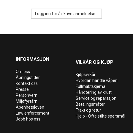
Logg inn for å skrive anmeldelse...
INFORMASJON
VILKÅR OG KJØP
Om oss
Kjøpsvilkår
Åpningstider
Hvordan handle våpen
Kontakt oss
Fullmaktskjema
Presse
Håndtering av krutt
Personvern
Service og reparasjon
Miljøfyrtårn
Betalingsmåter
Åpenhetsloven
Frakt og retur
Law enforcement
Hjelp - Ofte stilte spørsmål
Jobb hos oss