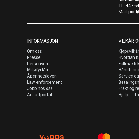
Tlf: +47 6
Mail: post
INFORMASJON
VILKÅR O
Om oss
Kjøpsvilkå
Presse
Hvordan h
Personvern
Fullmakts
Miljøfyrtårn
Håndtering
Åpenhetsloven
Service og
Law enforcement
Betalings
Jobb hos oss
Frakt og r
Ansattportal
Hjelp - Oft