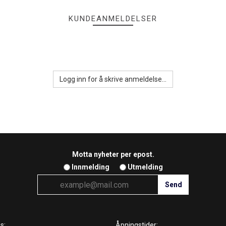
KUNDEANMELDELSER
Logg inn for å skrive anmeldelse...
Motta nyheter per epost.
Innmelding
Utmelding
s:
Åpningstider: