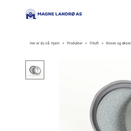
Her er du nå:
Hjem
>
Produkter
>
Friluft
>
Kniver og økser