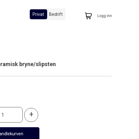
Privat
Bedrift
Logg inn
ramisk bryne/slipsten
0
+