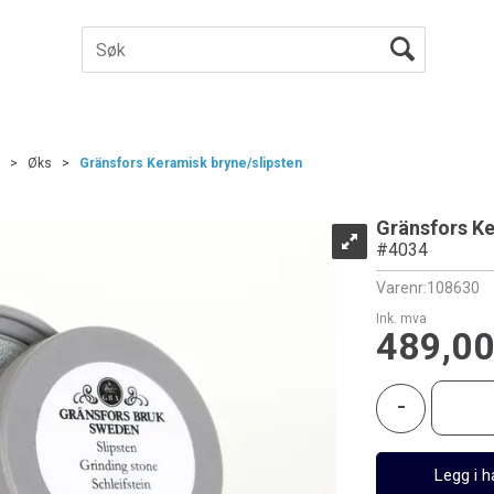
>
Øks
>
Gränsfors Keramisk bryne/slipsten
Gränsfors Ke
#4034
Varenr:
108630
Ink. mva
489,0
-