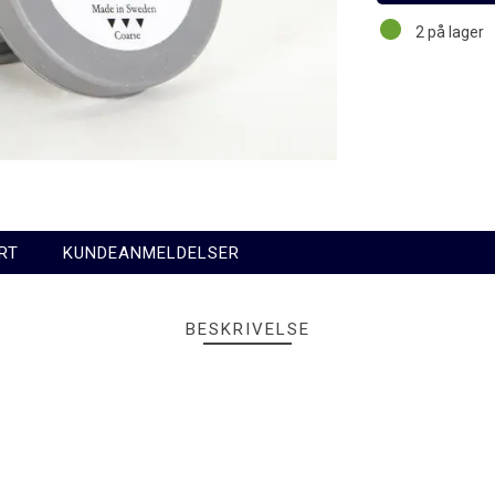
2
på lager
RT
KUNDEANMELDELSER
BESKRIVELSE