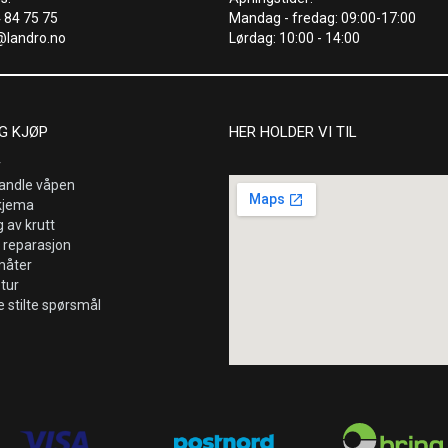
4 84 75 75
Mandag - fredag: 09:00-17:00
@landro.no
Lørdag: 10:00 - 14:00
G KJØP
HER HOLDER VI TIL
r
andle våpen
kjema
 av krutt
 reparasjon
måter
etur
e stilte spørsmål