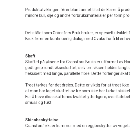
Produktutviklingen fører blant annet til at de klarer å pro
mindre kull, olje og andre forbruksmaterialer per tonn pro
Det stålet som Gränsfors Bruk bruker, er spesielt utviklet f
Bruk fører en kontinuerlig dialog med Ovako for å til enhver
Skaft:
Skaftet på øksene fra Gränsfors Bruks er utformet av Hans
godt grep rundt økseskaftet, selv om øksen holdes langt un
fleksibelt med lange, parallelle fibre. Dette forlenger skaf
Treet tørkes før det dreies. Dette er viktig for at treet ik
at man har laget skaftet av tre som ikke har tørket skikkel
For å heve økseskaftenes kvalitet ytterligere, overflateb
smuss og fukt.
Skinnbeskyttelse:
Gränsfors’ økser kommer med en eggbeskytter av vegetab