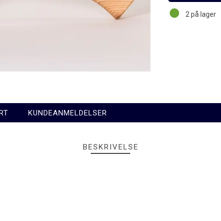
2
på lager
RT
KUNDEANMELDELSER
BESKRIVELSE