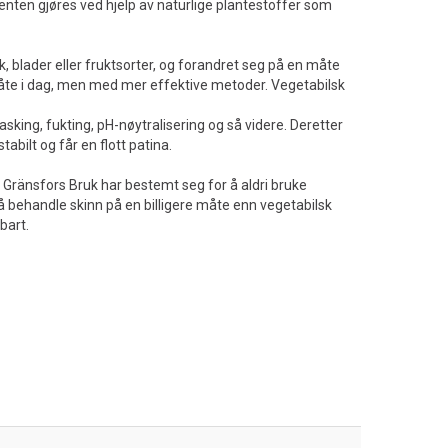
 enten gjøres ved hjelp av naturlige plantestoffer som
 blader eller fruktsorter, og forandret seg på en måte
åte i dag, men med mer effektive metoder. Vegetabilsk
asking, fukting, pH-nøytralisering og så videre. Deretter
abilt og får en flott patina.
k. Gränsfors Bruk har bestemt seg for å aldri bruke
å behandle skinn på en billigere måte enn vegetabilsk
bart.