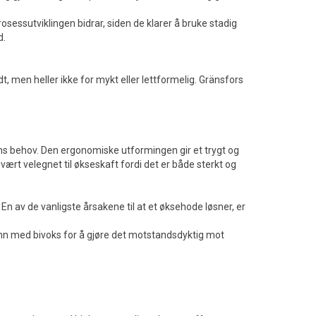
rosessutviklingen bidrar, siden de klarer å bruke stadig
d.
dt, men heller ikke for mykt eller lettformelig. Gränsfors
gens behov. Den ergonomiske utformingen gir et trygt og
ært velegnet til økseskaft fordi det er både sterkt og
. En av de vanligste årsakene til at et øksehode løsner, er
 inn med bivoks for å gjøre det motstandsdyktig mot