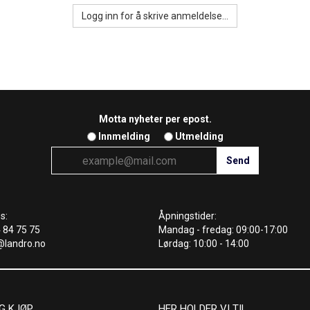
Logg inn for å skrive anmeldelse...
Motta nyheter per epost.
Innmelding
Utmelding
s:
Åpningstider:
4 84 75 75
Mandag - fredag: 09:00-17:00
@landro.no
Lørdag: 10:00 - 14:00
G KJØP
HER HOLDER VI TIL