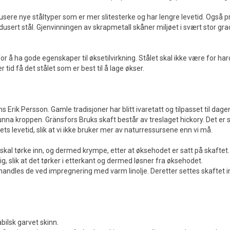
dusere nye ståltyper som er mer slitesterke og har lengre levetid. Også p
dusert stål. Gjenvinningen av skrapmetall skåner miljøet i svært stor gra
or å ha gode egenskaper til øksetilvirkning. Stålet skal ikke være for har
 tid få det stålet som er best til å lage økser.
 Erik Persson. Gamle tradisjoner har blitt ivaretatt og tilpasset til da
na kroppen. Gränsfors Bruks skaft består av treslaget hickory. Det er sv
tets levetid, slik at vi ikke bruker mer av naturressursene enn vi må.
ke skal tørke inn, og dermed krympe, etter at øksehodet er satt på skaftet
ig, slik at det tørker i etterkant og dermed løsner fra øksehodet.
ehandles de ved impregnering med varm linolje. Deretter settes skaftet
ilsk garvet skinn.