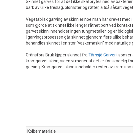
Skinnet garves for at det ikke skal brytes ned av bakteri
bark av ulike treslag, blomster og røtter, altså såkalt ve
Vegetabilsk garving av skinn er noe man har drevet med i
som gjorde at skinnet ikke lenger råtnet bort ved konta
garvet skinn inneholder ingen tungmetaller, og er biologis
I garvingsprosessen går skinnet gjennom flere ulike behandl
behandles skinnet i en stor “vaskemaskin” med naturlige gar
Gränsfors Bruk kjøper skinnet fra
Tärnsjö Garveri
, som er
kromgarvet skinn, siden vi mener at det er for skadelig f
garving. Kromgarvet skinn inneholder rester av krom som 
Kolbemateriale