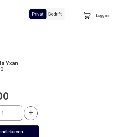
Privat
Bedrift
Logg inn
lla Yxan
10
00
+