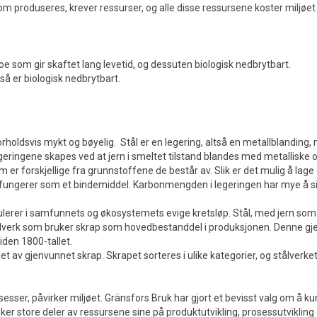
om produseres, krever ressurser, og alle disse ressursene koster miljøe
noe som gir skaftet lang levetid, og dessuten biologisk nedbrytbart.
så er biologisk nedbrytbart.
 forholdsvis mykt og bøyelig. Stål er en legering, altså en metallblandi
eringene skapes ved at jern i smeltet tilstand blandes med metalliske og
er forskjellige fra grunnstoffene de består av. Slik er det mulig å lage
n fungerer som et bindemiddel. Karbonmengden i legeringen har mye å si f
kulerer i samfunnets og økosystemets evige kretsløp. Stål, med jern som
lverk som bruker skrap som hovedbestanddel i produksjonen. Denne gjenv
iden 1800-tallet.
t av gjenvunnet skrap. Skrapet sorteres i ulike kategorier, og stålverket
osesser, påvirker miljøet. Gränsfors Bruk har gjort et bevisst valg om 
er store deler av ressursene sine på produktutvikling, prosessutvikling o