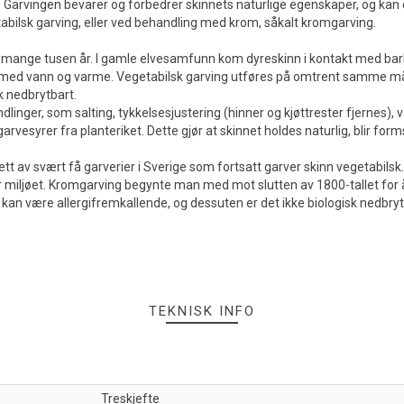
er. Garvingen bevarer og forbedrer skinnets naturlige egenskaper, og kan
getabilsk garving, eller ved behandling med krom, såkalt kromgarving.
 mange tusen år. I gamle elvesamfunn kom dyreskinn i kontakt med bark,
kt med vann og varme. Vegetabilsk garving utføres på omtrent samme m
k nedbrytbart.
inger, som salting, tykkelsesjustering (hinner og kjøttrester fjernes), v
vesyrer fra planteriket. Dette gjør at skinnet holdes naturlig, blir formst
 ett av svært få garverier i Sverige som fortsatt garver skinn vegetabils
or miljøet. Kromgarving begynte man med mot slutten av 1800-tallet for 
kan være allergifremkallende, og dessuten er det ikke biologisk nedbryt
TEKNISK INFO
Treskjefte