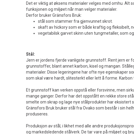
Det er viktig at øksens materialer velges med omhu. Alt s
funksjonen og miljøet når man velger materialer.
Derfor bruker Gränsfors Bruk:
stål som stammer fra gjenvunnet skrot.
skaft av hickory som er både kraftig og fleksibelt, 
vegetabilsk garvet skinn uten tungmetaller, som og
Stål:
Jern er jordens fjerde vanligste grunnstoff. Rent jern er
grunnstoffer, blant annet karbon, kisel og mangan. Stålleg
materialer. Disse legeringene har ofte nye egenskaper som 
som skal være hardt, slitesterkt eller lett å forme. Karbo
Et grunnstoff kan verken oppstå eller forsvinne, men sir
mange ganger. Derfor har det oppstått en rekke store stå
smelte om skrap og lage nye stålprodukter har eksistert s
Gränsfors Bruk bruker stål fra Ovako som består i sin helhe
produseres.
Produksjon av stål, i likhet med alle andre produksjonspr
og markedsledende stålverk. De tar vare på miljøet og bruk