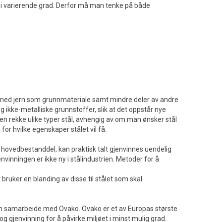
t i varierende grad. Derfor må man tenke på både
ng, med jern som grunnmateriale samt mindre deler av andre
 ikke-metalliske grunnstoffer, slik at det oppstår nye
 en rekke ulike typer stål, avhengig av om man ønsker stål
or hvilke egenskaper stålet vil få.
 hovedbestanddel, kan praktisk talt gjenvinnes uendelig
inningen er ikke ny i stålindustrien. Metoder for å
 bruker en blanding av disse til stålet som skal
å kun samarbeide med Ovako. Ovako er et av Europas største
g gjenvinning for å påvirke miljøet i minst mulig grad.