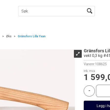
>
Øks
>
Gränsfors Lilla Yxan
Gränsfors Li
vekt 0,3 kg #4
Varenr:
108625
Ink. mva
1 599,
-