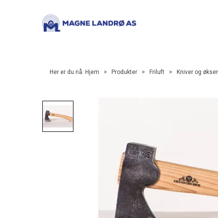
Her er du nå:
Hjem
>
Produkter
>
Friluft
>
Kniver og økser