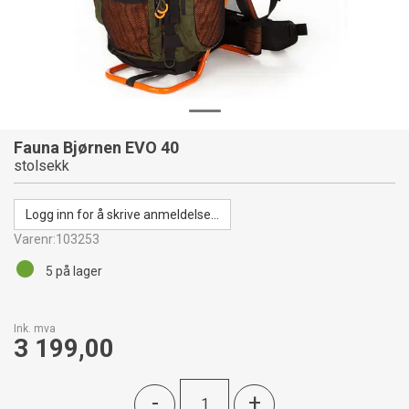
Fauna Bjørnen EVO 40
stolsekk
Logg inn for å skrive anmeldelse...
Varenr:
103253
5
på lager
Ink. mva
3 199,00
-
+