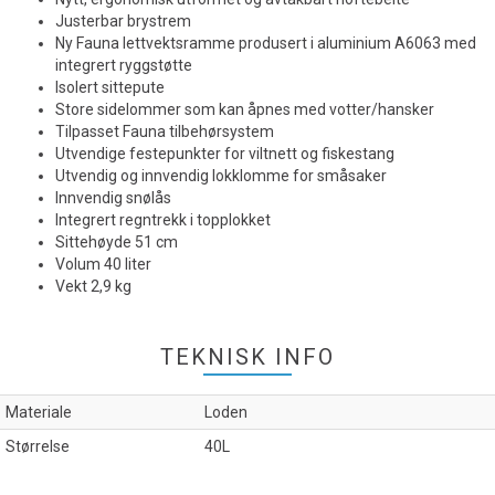
Justerbar brystrem
Ny Fauna lettvektsramme produsert i aluminium A6063 med
integrert ryggstøtte
Isolert sittepute
Store sidelommer som kan åpnes med votter/hansker
Tilpasset Fauna tilbehørsystem
Utvendige festepunkter for viltnett og fiskestang
Utvendig og innvendig lokklomme for småsaker
Innvendig snølås
Integrert regntrekk i topplokket
Sittehøyde 51 cm
Volum 40 liter
Vekt 2,9 kg
TEKNISK INFO
Materiale
Loden
Størrelse
40L