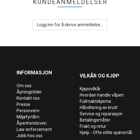
KUNDEANMELDELSER
Logg inn for å skrive anmeldelse...
INFORMASJON
VILKÅR OG KJØP
Om oss
Kjøpsvilkår
Åpningstider
Hvordan handle våpen
Kontakt oss
Fullmaktskjema
Presse
Håndtering av krutt
Personvern
Service og reparasjon
Miljøfyrtårn
Betalingsmåter
Åpenhetsloven
Frakt og retur
Law enforcement
Hjelp - Ofte stilte spørsmål
Jobb hos oss