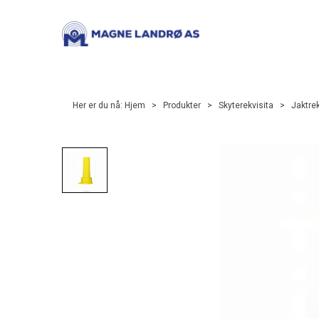
Her er du nå:
Hjem
>
Produkter
>
Skyterekvisita
>
Jaktrek