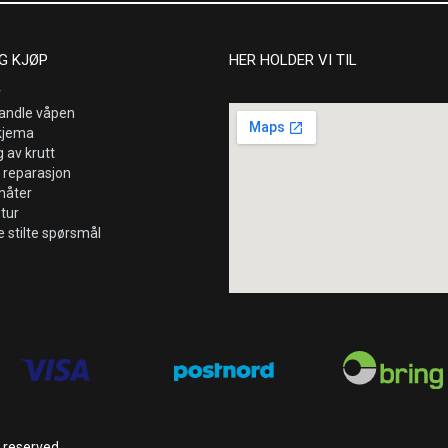
G KJØP
HER HOLDER VI TIL
r
andle våpen
kjema
 av krutt
 reparasjon
måter
etur
e stilte spørsmål
s reserved