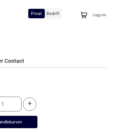
Privat
Bedrift
Logg inn
yr Contact
0
+