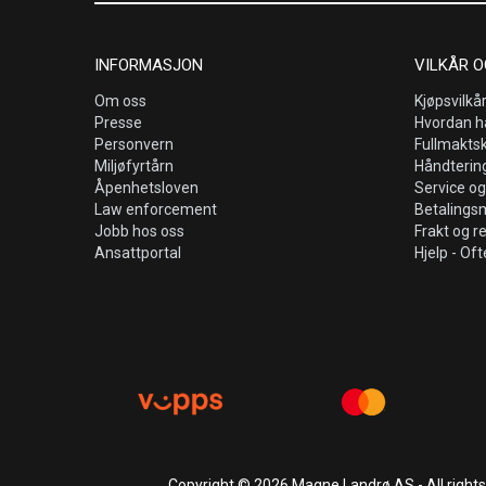
INFORMASJON
VILKÅR O
Om oss
Kjøpsvilkå
Presse
Hvordan h
Personvern
Fullmakts
Miljøfyrtårn
Håndtering
Åpenhetsloven
Service og
Law enforcement
Betalings
Jobb hos oss
Frakt og r
Ansattportal
Hjelp - Oft
Copyright © 2026 Magne Landrø AS - All right