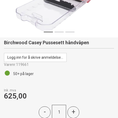
Birchwood Casey Pussesett håndvåpen
Logg inn for å skrive anmeldelse...
Varenr:
119661
50+
på lager
Ink. mva
625,00
-
+