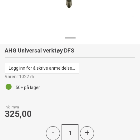
AHG Universal verktøy DFS
Logg inn for å skrive anmeldelse...
Varenr:
102276
50+
på lager
Ink. mva
325,00
-
+