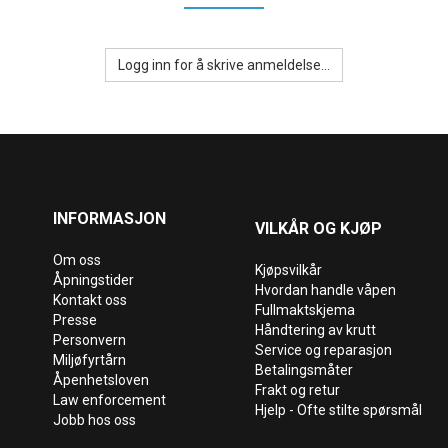
Logg inn for å skrive anmeldelse...
INFORMASJON
VILKÅR OG KJØP
Om oss
Kjøpsvilkår
Åpningstider
Hvordan handle våpen
Kontakt oss
Fullmaktskjema
Presse
Håndtering av krutt
Personvern
Service og reparasjon
Miljøfyrtårn
Betalingsmåter
Åpenhetsloven
Frakt og retur
Law enforcement
Hjelp - Ofte stilte spørsmål
Jobb hos oss